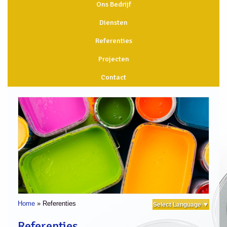
Ons Bedrijf
Diensten
Referenties
Projecten
Contact
Home
»
Referenties
Select Language
▼
Referenties