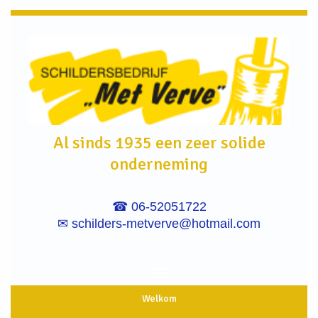
Al sinds 1935 een zeer solide
onderneming
☎ 06-52051722
✉
schilders-metverve@hotmail.com
Welkom